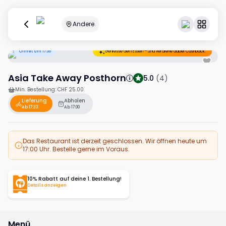
Andere
Öffnet um 17:00
Geniesse dein Essen – und verdiene dabei Cashback.
Asia Take Away Posthorn
5.0
(
4
)
Min. Bestellung
:
CHF 25.00
Lieferung
Abholen
Ab 17:30
Ab 17:00
Das Restaurant ist derzeit geschlossen. Wir öffnen heute um
17:00 Uhr. Bestelle gerne im Voraus.
10% Rabatt auf deine 1. Bestellung!
Details anzeigen
Menü