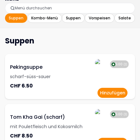
Suppen
Kombo-Menü
Suppen
Vorspeisen
Salate
Suppen
5.00
(
2
)
Pekingsuppe
scharf-süss-sauer
CHF 6.50
Hinzufügen
5.00
(
3
)
Tom Kha Gai (scharf)
mit Pouletfleisch und Kokosmilch
CHF 8.50