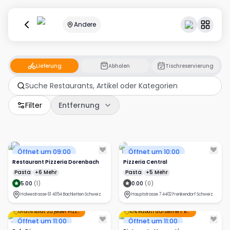
Andere
Lieferung
Abholen
Tischreservierung
Filter
Entfernung
Öffnet um 09:00
Öffnet um 10:00
Restaurant Pizzeria Dorenbach
Pizzeria Central
Pasta
+6 Mehr
Pasta
+5 Mehr
5.00
(
1
)
0.00
(
0
)
Holeestrasse 61 4054 Bachletten Schweiz
Hauptstrasse 7 4402 Frenkendorf Schweiz
Gratis Salat zu jeder Pizza
+1 Mehr
10% Rabatt auf deine 1. Bestellung!
Öffnet um 11:00
Öffnet um 11:00