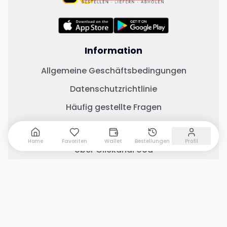
Information
Allgemeine Geschäftsbedingungen
Datenschutzrichtlinie
Häufig gestellte Fragen
Wichtige Links
Home
Favoriten
Wallet
Bestellungen
Profil
Über ClickandFood
Kontaktiere uns
Geschäft mit ClickandFood
Restaurant
Warenkorb anzeigen
0
Menü anzeigen
Änderungsprotokoll
Soziale Medien