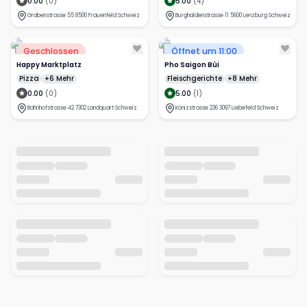
0.00
(
0
)
5.00
(
4
)
Grabenstrasse 55 8500 Frauenfeld Schweiz
Burghaldenstrasse 11 5600 Lenzburg Schweiz
Geschlossen
Öffnet um 11:00
Happy Marktplatz
Pho Saigon Bùi
Pizza
+6 Mehr
Fleischgerichte
+8 Mehr
0.00
(
0
)
5.00
(
1
)
Bahnhofstrasse 42 7302 Landquart Schweiz
Könizstrasse 236 3097 Liebefeld Schweiz