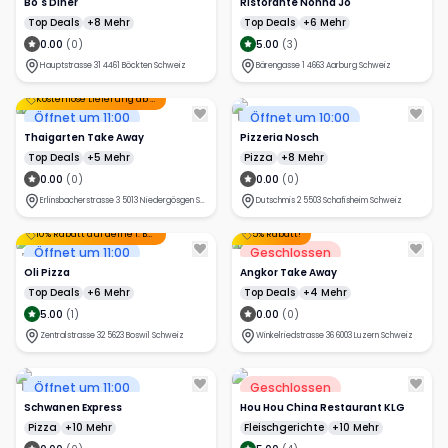
Bo's Diner
Ristorante Nonna Jó
Top Deals
+8 Mehr
Top Deals
+6 Mehr
0.00
(
0
)
5.00
(
3
)
Hauptstrasse 31 4461 Böckten Schweiz
Bärengasse 1 4663 Aarburg Schweiz
Kostenlose Lieferung ab CHF 100
+1 Mehr
Öffnet um 11:00
Öffnet um 10:00
Thaigarten Take Away
Pizzeria Nosch
Top Deals
+5 Mehr
Pizza
+8 Mehr
0.00
(
0
)
0.00
(
0
)
Erlinsbacherstrasse 3 5013 Niedergösgen Schweiz
Dutschmis 2 5503 Schafisheim Schweiz
10% Rabatt auf deine 1. Bestellung!
5% Rabatt!
Öffnet um 11:00
Geschlossen
Oli Pizza
Angkor Take Away
Top Deals
+6 Mehr
Top Deals
+4 Mehr
5.00
(
1
)
0.00
(
0
)
Zentralstrasse 32 5623 Boswil Schweiz
Winkelriedstrasse 36 6003 Luzern Schweiz
Öffnet um 11:00
Geschlossen
Schwanen Express
Hou Hou China Restaurant KLG
Pizza
+10 Mehr
Fleischgerichte
+10 Mehr